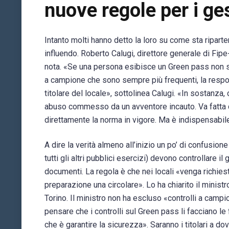
nuove regole per i ges
Intanto molti hanno detto la loro su come sta ripart
influendo. Roberto Calugi, direttore generale di Fip
nota. «Se una persona esibisce un Green pass non suo
a campione che sono sempre più frequenti, la respons
titolare del locale», sottolinea Calugi. «In sostanz
abuso commesso da un avventore incauto. Va fatta ch
direttamente la norma in vigore. Ma è indispensabile
A dire la verità almeno all’inizio un po’ di confusione è
tutti gli altri pubblici esercizi) devono controllare i
documenti. La regola è che nei locali «venga richies
preparazione una circolare». Lo ha chiarito il minis
Torino. Il ministro non ha escluso «controlli a campi
pensare che i controlli sul Green pass li facciano le
che è garantire la sicurezza». Saranno i titolari a d