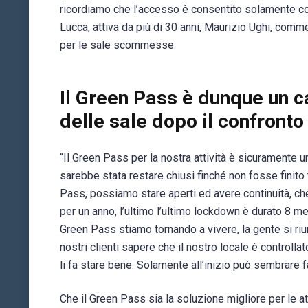
ricordiamo che l’accesso è consentito solamente co
Lucca, attiva da più di 30 anni, Maurizio Ughi, com
per le sale scommesse.
Il Green Pass è dunque un ca
delle sale dopo il confronto 
“Il Green Pass per la nostra attività è sicuramente un
sarebbe stata restare chiusi finché non fosse fini
Pass, possiamo stare aperti ed avere continuità, ch
per un anno, l’ultimo l’ultimo lockdown è durato 8 me
Green Pass stiamo tornando a vivere, la gente si riun
nostri clienti sapere che il nostro locale è controlla
li fa stare bene. Solamente all’inizio può sembrare fa
Che il Green Pass sia la soluzione migliore per le at