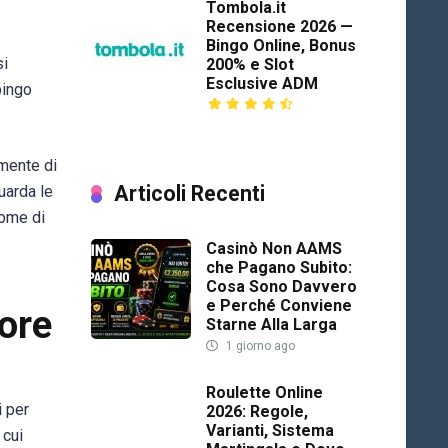
Tombola.it
Recensione 2026 —
Bingo Online, Bonus
si
200% e Slot
Esclusive ADM
 bingo
amente di
Articoli Recenti
uarda le
nome di
Casinò Non AAMS
che Pagano Subito:
Cosa Sono Davvero
e Perché Conviene
tore
Starne Alla Larga
1 giorno ago
Roulette Online
i per
2026: Regole,
Varianti, Sistema
 cui