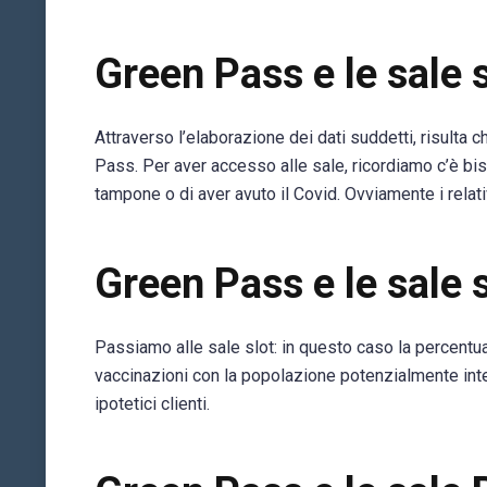
Green Pass e le sal
Attraverso l’elaborazione dei dati suddetti, risulta c
Pass. Per aver accesso alle sale, ricordiamo c’è bis
tampone o di aver avuto il Covid. Ovviamente i relati
Green Pass e le sale 
Passiamo alle sale slot: in questo caso la percentu
vaccinazioni con la popolazione potenzialmente inter
ipotetici clienti.