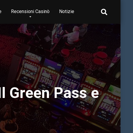
e
Recensioni Casinò
Notizie
Il Green Pass e