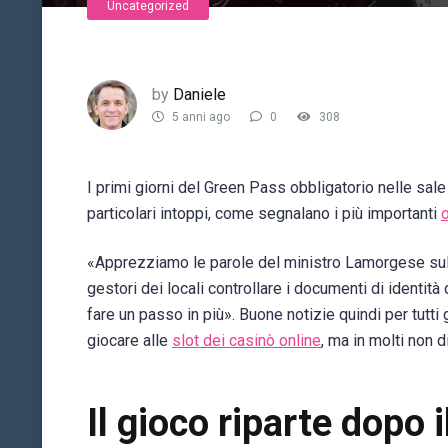
Uncategorized
by
Daniele
5 anni ago
0
308
I primi giorni del Green Pass obbligatorio nelle sa
particolari intoppi, come segnalano i più importanti
o
«Apprezziamo le parole del ministro Lamorgese sul 
gestori dei locali controllare i documenti di identità
fare un passo in più». Buone notizie quindi per tutti
giocare alle
slot dei casinò online
, ma in molti non d
Il gioco riparte dopo 