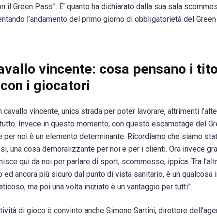
n il Green Pass”. E’ quanto ha dichiarato dalla sua sala scomme
mentando l’andamento del primo giorno di obbligatorietà del Gree
vallo vincente: cosa pensano i tito
con i giocatori
 cavallo vincente, unica strada per poter lavorare, altrimenti l’alte
to tutto. Invece in questo momento, con questo escamotage del G
e per noi è un elemento determinante. Ricordiamo che siamo stat
si, una cosa demoralizzante per noi e per i clienti. Ora invece gra
isce qui da noi per parlare di sport, scommesse, ippica. Tra l’altr
to ed ancora più sicuro dal punto di vista sanitario, è un qualcosa 
ticoso, ma poi una volta iniziato è un vantaggio per tutti”.
tività di gioco è convinto anche Simone Sartini, direttore dell’ag