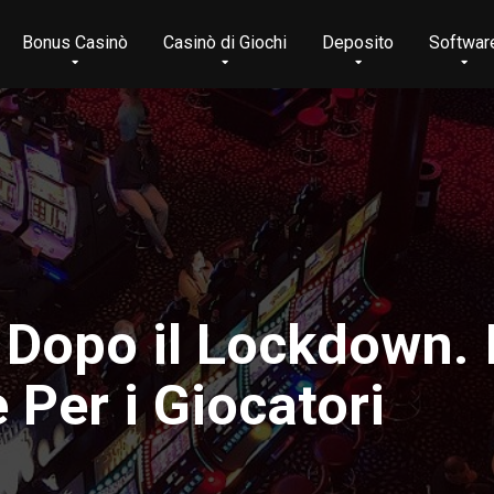
Bonus Casinò
Casinò di Giochi
Deposito
Softwar
e Dopo il Lockdown. 
 Per i Giocatori