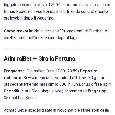
loggato con conto attivo. I 500€ di premio massimo sono in
Bonus Reale, non Fun Bonus, il che li rende concretamente
prelevabili dopo il wagering.
Come trovarla:
Nella sezione “Promozioni” di Eurobet, o
direttamente nell’area casinò dopo il login.
AdmiralBet — Gira la Fortuna
Frequenza:
Giornaliera (ore 12:00–23:59)
Deposito
richiesto:
Sì — almeno un deposito da 10€ nei 30 giorni
precedenti
Premio massimo:
30€ in Fun Bonus o free spin
Spendibile su:
Slot, bingo, poker, scommesse
Wagering:
35x sul Fun Bonus
AdmiralBet è specializzata in Novomatic e i free spin della