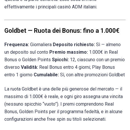
effettivamente i principali casinò ADM italiani.
Goldbet — Ruota dei Bonus: fino a 1.000€
Frequenza:
Giornaliera
Deposito richiesto:
Sì — almeno
un deposito sul conto
Premio massimo:
1.000€ in Real
Bonus o Golden Points
Spicchi:
12, ciascuno con un premio
diverso
Validità:
Real Bonus entro 4 giorni; Play Bonus
entro 1 giorno
Cumulabile:
Sì, con altre promozioni Goldbet
La ruota Goldbet è una delle più generose del mercato — il
massimo di 1.000€ è reale, e ogni giro assegna una vincita
(nessuno spicchio “vuoto”). I premi comprendono Real
Bonus, Golden Points per il programma fedeltà, e in alcune
configurazioni anche free spin su titoli selezionati.