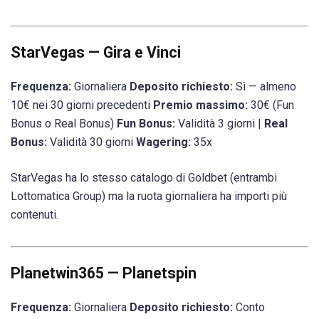
StarVegas — Gira e Vinci
Frequenza:
Giornaliera
Deposito richiesto:
Sì — almeno
10€ nei 30 giorni precedenti
Premio massimo:
30€ (Fun
Bonus o Real Bonus)
Fun Bonus:
Validità 3 giorni |
Real
Bonus:
Validità 30 giorni
Wagering:
35x
StarVegas ha lo stesso catalogo di Goldbet (entrambi
Lottomatica Group) ma la ruota giornaliera ha importi più
contenuti.
Planetwin365 — Planetspin
Frequenza:
Giornaliera
Deposito richiesto:
Conto