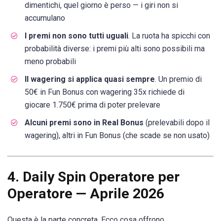
dimentichi, quel giorno è perso — i giri non si
accumulano
I premi non sono tutti uguali
. La ruota ha spicchi con
probabilità diverse: i premi più alti sono possibili ma
meno probabili
Il wagering si applica quasi sempre
. Un premio di
50€ in Fun Bonus con wagering 35x richiede di
giocare 1.750€ prima di poter prelevare
Alcuni premi sono in Real Bonus
(prelevabili dopo il
wagering), altri in Fun Bonus (che scade se non usato)
4. Daily Spin Operatore per
Operatore — Aprile 2026
Questa è la parte concreta. Ecco cosa offrono