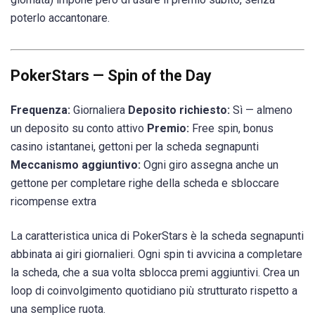
poterlo accantonare.
PokerStars — Spin of the Day
Frequenza:
Giornaliera
Deposito richiesto:
Sì — almeno
un deposito su conto attivo
Premio:
Free spin, bonus
casino istantanei, gettoni per la scheda segnapunti
Meccanismo aggiuntivo:
Ogni giro assegna anche un
gettone per completare righe della scheda e sbloccare
ricompense extra
La caratteristica unica di PokerStars è la scheda segnapunti
abbinata ai giri giornalieri. Ogni spin ti avvicina a completare
la scheda, che a sua volta sblocca premi aggiuntivi. Crea un
loop di coinvolgimento quotidiano più strutturato rispetto a
una semplice ruota.