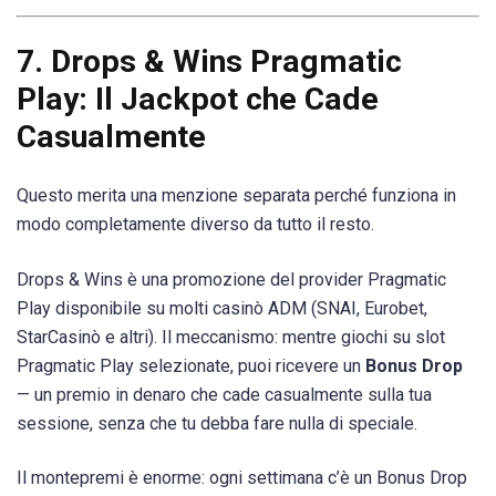
7. Drops & Wins Pragmatic
Play: Il Jackpot che Cade
Casualmente
Questo merita una menzione separata perché funziona in
modo completamente diverso da tutto il resto.
Drops & Wins è una promozione del provider Pragmatic
Play disponibile su molti casinò ADM (SNAI, Eurobet,
StarCasinò e altri). Il meccanismo: mentre giochi su slot
Pragmatic Play selezionate, puoi ricevere un
Bonus Drop
— un premio in denaro che cade casualmente sulla tua
sessione, senza che tu debba fare nulla di speciale.
Il montepremi è enorme: ogni settimana c’è un Bonus Drop