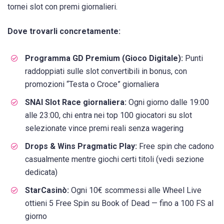
tornei slot con premi giornalieri.
Dove trovarli concretamente:
Programma GD Premium (Gioco Digitale):
Punti
raddoppiati sulle slot convertibili in bonus, con
promozioni “Testa o Croce” giornaliera
SNAI Slot Race giornaliera:
Ogni giorno dalle 19:00
alle 23:00, chi entra nei top 100 giocatori su slot
selezionate vince premi reali senza wagering
Drops & Wins Pragmatic Play:
Free spin che cadono
casualmente mentre giochi certi titoli (vedi sezione
dedicata)
StarCasinò:
Ogni 10€ scommessi alle Wheel Live
ottieni 5 Free Spin su Book of Dead — fino a 100 FS al
giorno