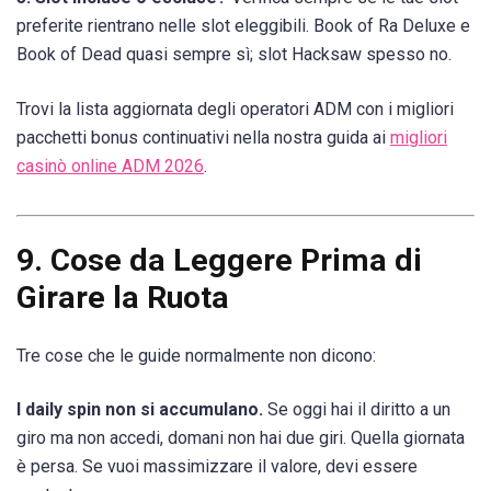
preferite rientrano nelle slot eleggibili. Book of Ra Deluxe e
Book of Dead quasi sempre sì; slot Hacksaw spesso no.
Trovi la lista aggiornata degli operatori ADM con i migliori
pacchetti bonus continuativi nella nostra guida ai
migliori
casinò online ADM 2026
.
9. Cose da Leggere Prima di
Girare la Ruota
Tre cose che le guide normalmente non dicono:
I daily spin non si accumulano.
Se oggi hai il diritto a un
giro ma non accedi, domani non hai due giri. Quella giornata
è persa. Se vuoi massimizzare il valore, devi essere