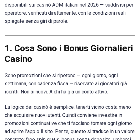
disponibili sui casinò ADM italiani nel 2026 — suddivisi per
operatore, verificati direttamente, con le condizioni reali
spiegate senza giri di parole.
1. Cosa Sono i Bonus Giornalieri
Casino
Sono promozioni che si ripetono — ogni giorno, ogni
settimana, con cadenza fissa — riservate ai giocatori già
iscritti. Non ai nuovi. A chi ha già un conto attivo.
La logica dei casinò è semplice: tenerti vicino costa meno
che acquisire nuovi utenti. Quindi conviene investire in
promozioni continuative che ti facciano tornare ogni giorno
ad aprire l’app o il sito. Per te, questo si traduce in un valore
concreto: free spin gratis, bonus senza deposito, rimborsi