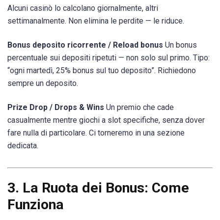
Alcuni casinò lo calcolano giornalmente, altri
settimanalmente. Non elimina le perdite — le riduce.
Bonus deposito ricorrente / Reload bonus
Un bonus
percentuale sui depositi ripetuti — non solo sul primo. Tipo:
“ogni martedì, 25% bonus sul tuo deposito”. Richiedono
sempre un deposito.
Prize Drop / Drops & Wins
Un premio che cade
casualmente mentre giochi a slot specifiche, senza dover
fare nulla di particolare. Ci torneremo in una sezione
dedicata.
3. La Ruota dei Bonus: Come
Funziona