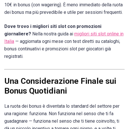
10€ in bonus (con wagering). È meno immediato della ruota
dei bonus ma più prevedibile e utile per sessioni frequenti.
Dove trovo i migliori siti slot con promozioni
giornaliere?
Nella nostra guida ai
migliori siti slot online in
Italia
— aggiornata ogni mese con test diretti su cataloghi,
bonus continuativi e promozioni slot per giocatori già
registrati.
Una Considerazione Finale sui
Bonus Quotidiani
La ruota dei bonus è diventata lo standard del settore per
una ragione: funziona. Non funziona nel senso che ti fa
guadagnare — funziona nel senso che ti tiene coinvolto, ti
dà un piccolo incentivo a tornare ogni giorno, e a volte ti