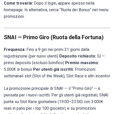
Come trovarla:
Dopo il login, appare spesso nella
homepage. In alternativa, cerca “Ruota dei Bonus” nel menu
promozioni.
SNAI — Primo Giro (Ruota della Fortuna)
Frequenza:
Fino a 9 giri nei primi 21 giorni dalla
registrazione (per nuovi utenti)
Deposito richiesto:
Sì —
primo deposito (escluso bonifico)
Premio massimo:
5.000€ in bonus
Per utenti già iscritti:
Promozioni
settimanali slot (Slot of the Week), Slot Race e altri incentivi
La promozione principale di SNAI — il “Primo Giro” — è
pensata per i nuovi iscritti. Per gli utenti già registrati, SNAI
punta su Slot Race giornaliere (19:00–23:00) con 3.000€
reali in palio per i top 100 giocatori, e su promozioni