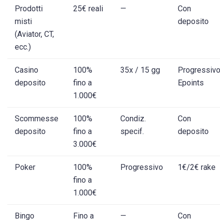
Prodotti
25€ reali
—
Con
misti
deposito
(Aviator, CT,
ecc.)
Casino
100%
35x / 15 gg
Progressiv
deposito
fino a
Epoints
1.000€
Scommesse
100%
Condiz.
Con
deposito
fino a
specif.
deposito
3.000€
Poker
100%
Progressivo
1€/2€ rake
fino a
1.000€
Bingo
Fino a
—
Con