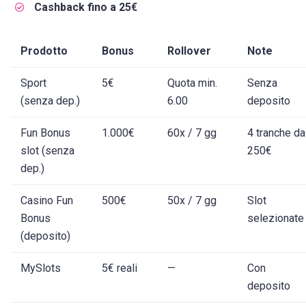
Cashback fino a 25€
Prodotto
Bonus
Rollover
Note
Sport
5€
Quota min.
Senza
(senza dep.)
6.00
deposito
Fun Bonus
1.000€
60x / 7 gg
4 tranche da
slot (senza
250€
dep.)
Casino Fun
500€
50x / 7 gg
Slot
Bonus
selezionate
(deposito)
MySlots
5€ reali
—
Con
deposito