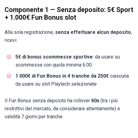
Componente 1 — Senza deposito: 5€ Sport
+ 1.000€ Fun Bonus slot
Alla sola registrazione,
senza effettuare alcun deposito
,
ricevi:
5€ di bonus scommesse sportive
: da usare su
scommesse con quota minima 6.00
1.000€ di Fun Bonus in 4 tranche da 250€
ciascuna:
da usare su slot Playtech selezionate
Il Fun Bonus senza deposito ha rollover
60x
(tra i più
restrittivi del mercato, da considerare attentamente) e
validità 7 giorni per tranche.