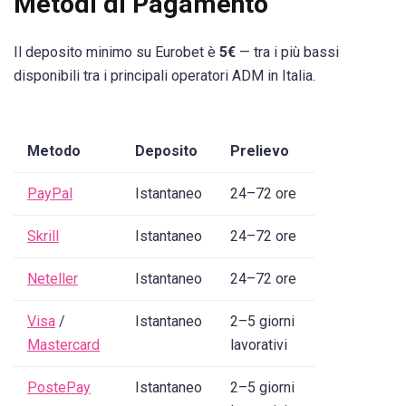
Metodi di Pagamento
Il deposito minimo su Eurobet è
5€
— tra i più bassi
disponibili tra i principali operatori ADM in Italia.
Metodo
Deposito
Prelievo
PayPal
Istantaneo
24–72 ore
Skrill
Istantaneo
24–72 ore
Neteller
Istantaneo
24–72 ore
Visa
/
Istantaneo
2–5 giorni
Mastercard
lavorativi
PostePay
Istantaneo
2–5 giorni