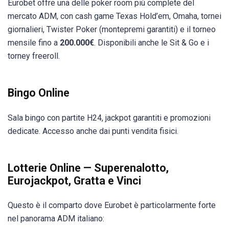
Eurobet offre una delle poker room più complete del
mercato ADM, con cash game Texas Hold’em, Omaha, tornei
giornalieri, Twister Poker (montepremi garantiti) e il torneo
mensile fino a
200.000€
. Disponibili anche le Sit & Go e i
torney freeroll.
Bingo Online
Sala bingo con partite H24, jackpot garantiti e promozioni
dedicate. Accesso anche dai punti vendita fisici.
Lotterie Online — Superenalotto,
Eurojackpot, Gratta e Vinci
Questo è il comparto dove Eurobet è particolarmente forte
nel panorama ADM italiano: