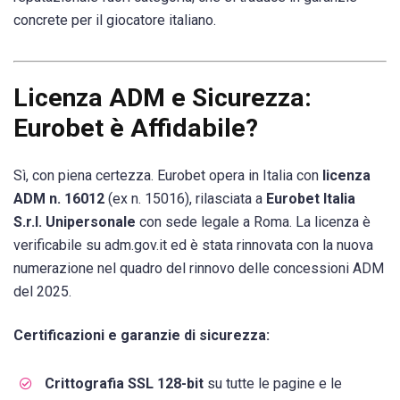
concrete per il giocatore italiano.
Licenza ADM e Sicurezza:
Eurobet è Affidabile?
Sì, con piena certezza. Eurobet opera in Italia con
licenza
ADM n. 16012
(ex n. 15016), rilasciata a
Eurobet Italia
S.r.l. Unipersonale
con sede legale a Roma. La licenza è
verificabile su adm.gov.it ed è stata rinnovata con la nuova
numerazione nel quadro del rinnovo delle concessioni ADM
del 2025.
Certificazioni e garanzie di sicurezza:
Crittografia SSL 128-bit
su tutte le pagine e le