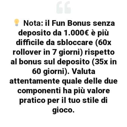
Nota
: il Fun Bonus senza
deposito da 1.000€ è più
difficile da sbloccare (60x
rollover in 7 giorni) rispetto
al bonus sul deposito (35x in
60 giorni). Valuta
attentamente quale delle due
componenti ha più valore
pratico per il tuo stile di
gioco.