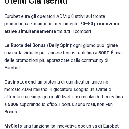
Utenti Già Iscritti
Eurobet è tra gli operatori ADM più attivi sul fronte
promozionale: mantiene mediamente
70–80 promozioni
attive simultaneamente
tra tutti i comparti.
La Ruota dei Bonus (Daily Spin)
: ogni giorno puoi girare
una ruota virtuale per vincere bonus reali fino a
500€
. È una
delle promozioni più apprezzate dalla community di
Eurobet.
CasinoLegend
: un sistema di gamification unico nel
mercato ADM italiano. Il giocatore sceglie un avatar e
affronta una campagna in 40 livelli, accumulando bonus fino
a
500€
superando le sfide. I bonus sono reali, non Fun
Bonus.
MySlots
: una funzionalità innovativa esclusiva di Eurobet