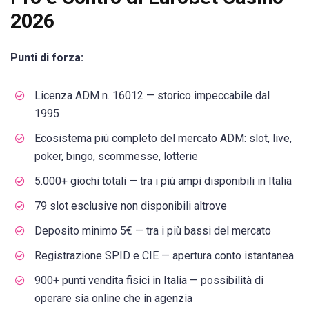
2026
Punti di forza:
Licenza ADM n. 16012 — storico impeccabile dal
1995
Ecosistema più completo del mercato ADM: slot, live,
poker, bingo, scommesse, lotterie
5.000+ giochi totali — tra i più ampi disponibili in Italia
79 slot esclusive non disponibili altrove
Deposito minimo 5€ — tra i più bassi del mercato
Registrazione SPID e CIE — apertura conto istantanea
900+ punti vendita fisici in Italia — possibilità di
operare sia online che in agenzia