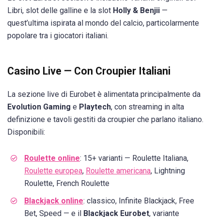
Libri, slot delle galline e la slot
Holly & Benjii
—
quest’ultima ispirata al mondo del calcio, particolarmente
popolare tra i giocatori italiani.
Casino Live — Con Croupier Italiani
La sezione live di Eurobet è alimentata principalmente da
Evolution Gaming
e
Playtech
, con streaming in alta
definizione e tavoli gestiti da croupier che parlano italiano.
Disponibili:
Roulette online
: 15+ varianti — Roulette Italiana,
Roulette europea
,
Roulette americana
, Lightning
Roulette, French Roulette
Blackjack online
: classico, Infinite Blackjack, Free
Bet, Speed — e il
Blackjack Eurobet
, variante