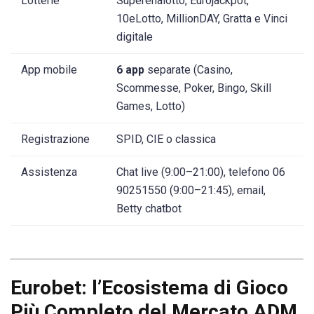
Lotterie
Superenalotto, Eurojackpot,
10eLotto, MillionDAY, Gratta e Vinci
digitale
App mobile
6 app
separate (Casino,
Scommesse, Poker, Bingo, Skill
Games, Lotto)
Registrazione
SPID, CIE o classica
Assistenza
Chat live (9:00–21:00), telefono 06
90251550 (9:00–21:45), email,
Betty chatbot
Eurobet: l’Ecosistema di Gioco
Più Completo del Mercato ADM