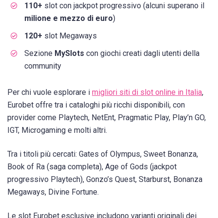
110+
slot con jackpot progressivo (alcuni superano il
milione e mezzo di euro
)
120+
slot Megaways
Sezione
MySlots
con giochi creati dagli utenti della
community
Per chi vuole esplorare i
migliori siti di slot online in Italia
,
Eurobet offre tra i cataloghi più ricchi disponibili, con
provider come Playtech, NetEnt, Pragmatic Play, Play’n GO,
IGT, Microgaming e molti altri.
Tra i titoli più cercati: Gates of Olympus, Sweet Bonanza,
Book of Ra (saga completa), Age of Gods (jackpot
progressivo Playtech), Gonzo’s Quest, Starburst, Bonanza
Megaways, Divine Fortune.
Le slot Eurobet esclusive includono varianti originali dei