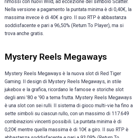
rimossi con nuovi Wild, ad eccezione del simbolo Scatter.
Nella versione a pagamento la puntata minima è di 0,40€, la
massima invece è di 40€ a giro. Il suo RTP è abbastanza
soddisfacente e pari a 96,50% (Return To Player), ma si
trova anche gratis.
Mystery Reels Megaways
Mystery Reels Megaways è la nuova slot di Red Tiger
Gaming. Il design di Mystery Reels Megaways, in stile
jukebox e la grafica, ricordano le famose e storiche slot
degli anni ’80 e ’90 a tema frutta. Mystery Reels Megaways
è una slot con sei rulli. Il sistema di gioco multi-vie ha fino a
sette simboli su ciascun rullo, con un massimo di 117.649
combinazioni vincenti possibili. La puntata minima è di
0,20€ mentre quella massima è di 10€ a giro. Il suo RTP è
abbastanza soddisfacente e pari a 93,09% (Return To