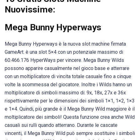
Nuovissime:
Mega Bunny Hyperways
Mega Bunny Hyperways è la nuova slot machine firmata
GameArt. è una slot 5×4 con un potenziale massimo di
60.466.176 HyperWays per vincere. Mega Bunny Wilds
possono apparire casualmente nel gioco base e atterrare
con un moltiplicatore di vincita totale casuale fino a cinque
volte la scommessa del giocatore. Inoltre i Wilds hanno un
moltiplicatore di simboli massimo di: 9x, 18x, 27x e 36x
rispettivamente per le dimensioni dei simboli 1×1, 1×2, 1×3
e 1×4. Quindi, più grande è il Mega Bunny Wild maggiore è il
moltiplicatore dei simboli! Questa funzione crea anche Wild
casuali sui rulli quando atterrano. Durante le cascate
vincenti, il Mega Bunny Wild può sempre sostituire i simboli