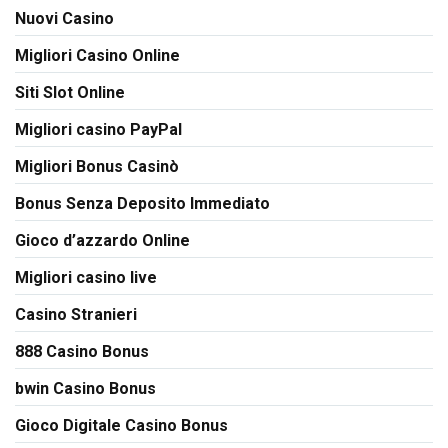
Nuovi Casino
Migliori Casino Online
Siti Slot Online
Migliori casino PayPal
Migliori Bonus Casinò
Bonus Senza Deposito Immediato
Gioco d’azzardo Online
Migliori casino live
Casino Stranieri
888 Casino Bonus
bwin Casino Bonus
Gioco Digitale Casino Bonus