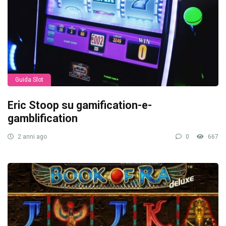
Guida Slot
Eric Stoop su gamification-e-
gamblification
2 anni ago
0
667