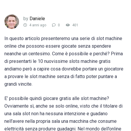
by
Daniele
4 anni ago
0
401
In questo articolo presenteremo una serie di slot machine
online che possono essere giocate senza spendere
neanche un centesimo. Come è possibile e perché? Prima
di presentarti le 10 nuovissime slots machine gratis
andiamo però a capire cosa dovrebbe portare un giocatore
a provare le slot machine senza di fatto poter puntare a
grandi vincite.
E’ possibile quindi giocare gratis alle slot machine?
Ovviamente sì, anche se solo online, visto che il titolare di
una sala slot non ha nessuna intenzione e guadano
nell’avere nella propria sala una macchina che consume
elettricità senza produrre guadagni. Nel mondo dell’online