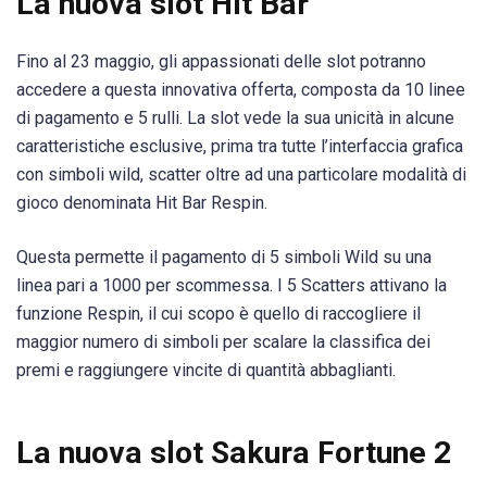
La nuova slot Hit Bar
Fino al 23 maggio, gli appassionati delle slot potranno
accedere a questa innovativa offerta, composta da 10 linee
di pagamento e 5 rulli. La slot vede la sua unicità in alcune
caratteristiche esclusive, prima tra tutte l’interfaccia grafica
con simboli wild, scatter oltre ad una particolare modalità di
gioco denominata Hit Bar Respin.
Questa permette il pagamento di 5 simboli Wild su una
linea pari a 1000 per scommessa. I 5 Scatters attivano la
funzione Respin, il cui scopo è quello di raccogliere il
maggior numero di simboli per scalare la classifica dei
premi e raggiungere vincite di quantità abbaglianti.
La nuova slot Sakura Fortune 2