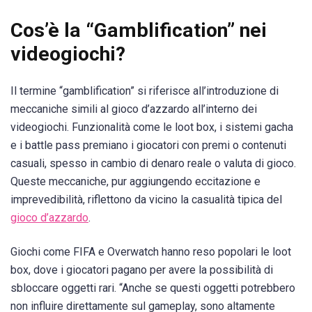
Cos’è la “Gamblification” nei
videogiochi?
Il termine “gamblification” si riferisce all’introduzione di
meccaniche simili al gioco d’azzardo all’interno dei
videogiochi. Funzionalità come le loot box, i sistemi gacha
e i battle pass premiano i giocatori con premi o contenuti
casuali, spesso in cambio di denaro reale o valuta di gioco.
Queste meccaniche, pur aggiungendo eccitazione e
imprevedibilità, riflettono da vicino la casualità tipica del
gioco d’azzardo
.
Giochi come FIFA e Overwatch hanno reso popolari le loot
box, dove i giocatori pagano per avere la possibilità di
sbloccare oggetti rari. “Anche se questi oggetti potrebbero
non influire direttamente sul gameplay, sono altamente