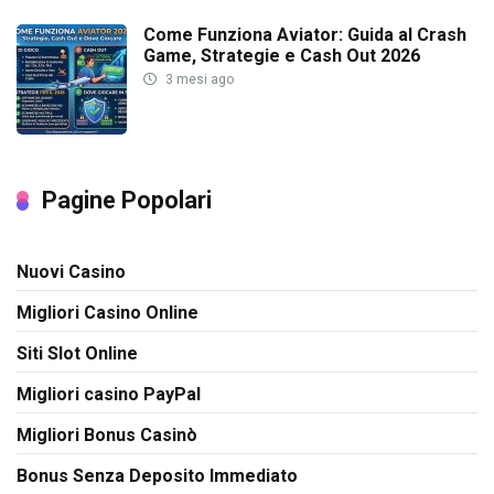
Come Funziona Aviator: Guida al Crash
Game, Strategie e Cash Out 2026
3 mesi ago
Pagine Popolari
Nuovi Casino
Migliori Casino Online
Siti Slot Online
Migliori casino PayPal
Migliori Bonus Casinò
Bonus Senza Deposito Immediato