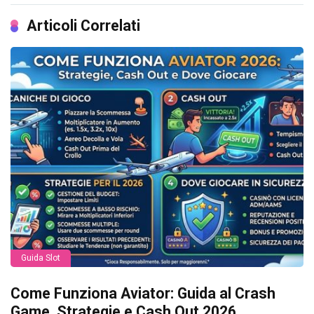
Articoli Correlati
Guida Slot
Come Funziona Aviator: Guida al Crash
Game, Strategie e Cash Out 2026