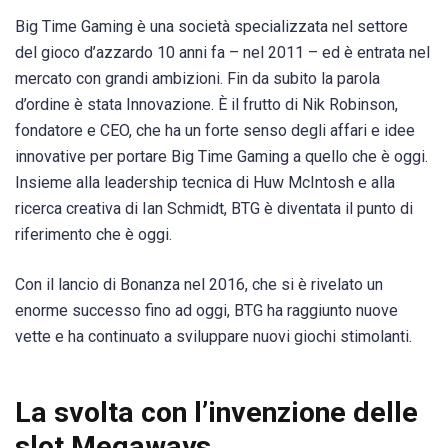
Big Time Gaming è una società specializzata nel settore
del gioco d’azzardo 10 anni fa – nel 2011 – ed è entrata nel
mercato con grandi ambizioni. Fin da subito la parola
d’ordine è stata Innovazione. È il frutto di Nik Robinson,
fondatore e CEO, che ha un forte senso degli affari e idee
innovative per portare Big Time Gaming a quello che è oggi.
Insieme alla leadership tecnica di Huw McIntosh e alla
ricerca creativa di Ian Schmidt, BTG è diventata il punto di
riferimento che è oggi.
Con il lancio di Bonanza nel 2016, che si è rivelato un
enorme successo fino ad oggi, BTG ha raggiunto nuove
vette e ha continuato a sviluppare nuovi giochi stimolanti.
La svolta con l’invenzione delle
slot Megaways