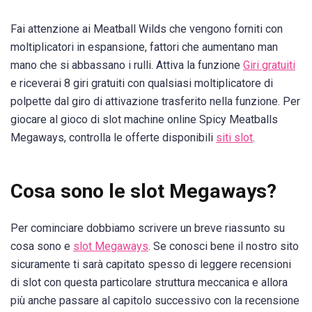
Fai attenzione ai Meatball Wilds che vengono forniti con
moltiplicatori in espansione, fattori che aumentano man
mano che si abbassano i rulli. Attiva la funzione
Giri gratuiti
e riceverai 8 giri gratuiti con qualsiasi moltiplicatore di
polpette dal giro di attivazione trasferito nella funzione. Per
giocare al gioco di slot machine online Spicy Meatballs
Megaways, controlla le offerte disponibili
siti slot
.
Cosa sono le slot Megaways?
Per cominciare dobbiamo scrivere un breve riassunto su
cosa sono e
slot Megaways
. Se conosci bene il nostro sito
sicuramente ti sarà capitato spesso di leggere recensioni
di slot con questa particolare struttura meccanica e allora
più anche passare al capitolo successivo con la recensione