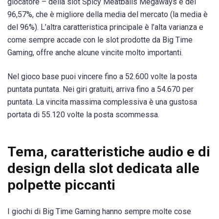
giocatore – della slot Spicy Meatballs Megaways è del
96,57%, che è migliore della media del mercato (la media è
del 96%). L’altra caratteristica principale è l’alta varianza e
come sempre accade con le slot prodotte da Big Time
Gaming, offre anche alcune vincite molto importanti.
Nel gioco base puoi vincere fino a 52.600 volte la posta
puntata puntata. Nei giri gratuiti, arriva fino a 54.670 per
puntata. La vincita massima complessiva è una gustosa
portata di 55.120 volte la posta scommessa.
Tema, caratteristiche audio e di
design della slot dedicata alle
polpette piccanti
I giochi di Big Time Gaming hanno sempre molte cose