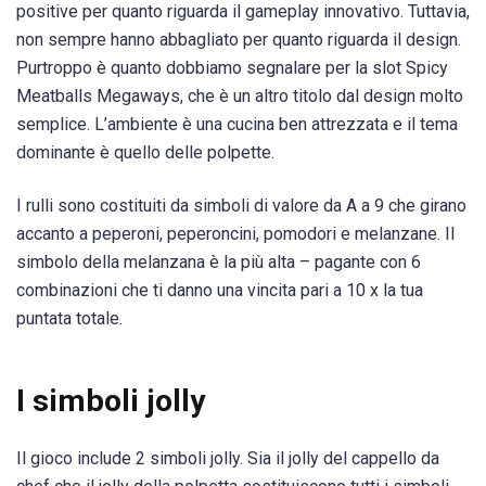
positive per quanto riguarda il gameplay innovativo. Tuttavia,
non sempre hanno abbagliato per quanto riguarda il design.
Purtroppo è quanto dobbiamo segnalare per la slot Spicy
Meatballs Megaways, che è un altro titolo dal design molto
semplice. L’ambiente è una cucina ben attrezzata e il tema
dominante è quello delle polpette.
I rulli sono costituiti da simboli di valore da A a 9 che girano
accanto a peperoni, peperoncini, pomodori e melanzane. Il
simbolo della melanzana è la più alta – pagante con 6
combinazioni che ti danno una vincita pari a 10 x la tua
puntata totale.
I simboli jolly
Il gioco include 2 simboli jolly. Sia il jolly del cappello da