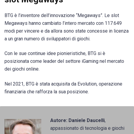
BTG è l’inventore dell’innovazione “Megaways”. Le slot
Megaways hanno cambiato l’intero mercato con 117.649
modi per vincere e da allora sono state concesse in licenza
a un gran numero di sviluppatori di giochi.
Con le sue continue idee pionieristiche, BTG si è
posizionata come leader del settore iGaming nel mercato
dei giochi online.
Nel 2021, BTG è stata acquisita da Evolution, operazione
finanziaria che rafforza la sua posizione.
Autore: Daniele Daucelli
,
appassionato di tecnologia e giochi