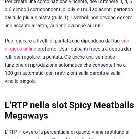
Per creare una combinazione vincente, devi ottenere 3, 4, 5
o 6 simboli corrispondenti o jolly su rulli adiacenti, partendo
dal rullo più a sinistra (rullo 1). I simboli non devono essere
uno accanto all’altro, va bene ovunque sui rulli.
Puoi giocare a livelli di puntata che dipendono dal tuo
sito
di gioco online
preferito. Usa i pulsanti freccia a destra dei
rulli per regolare la puntata. C’è anche una semplice
funzione di riproduzione automatica che consente fino a
100 giri automatici con restrizioni sulla perdita e sulla
vincita singola.
L’RTP nella slot Spicy Meatballs
Megaways
L’RTP – ovvero la percentuale di quanto viene restituito al