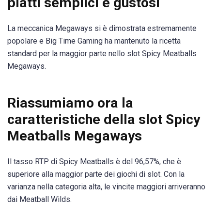
piatti semplici e gustosi
La meccanica Megaways si è dimostrata estremamente
popolare e Big Time Gaming ha mantenuto la ricetta
standard per la maggior parte nello slot Spicy Meatballs
Megaways.
Riassumiamo ora la
caratteristiche della slot Spicy
Meatballs Megaways
Il tasso RTP di Spicy Meatballs è del 96,57%, che è
superiore alla maggior parte dei giochi di slot. Con la
varianza nella categoria alta, le vincite maggiori arriveranno
dai Meatball Wilds.