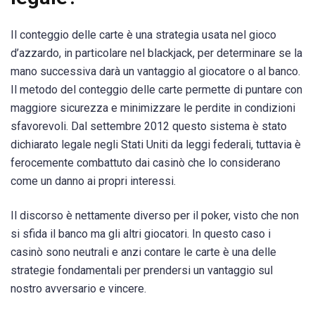
Il conteggio delle carte è una strategia usata nel gioco
d’azzardo, in particolare nel blackjack, per determinare se la
mano successiva darà un vantaggio al giocatore o al banco.
Il metodo del conteggio delle carte permette di puntare con
maggiore sicurezza e minimizzare le perdite in condizioni
sfavorevoli. Dal settembre 2012 questo sistema è stato
dichiarato legale negli Stati Uniti da leggi federali, tuttavia è
ferocemente combattuto dai casinò che lo considerano
come un danno ai propri interessi.
Il discorso è nettamente diverso per il poker, visto che non
si sfida il banco ma gli altri giocatori. In questo caso i
casinò sono neutrali e anzi contare le carte è una delle
strategie fondamentali per prendersi un vantaggio sul
nostro avversario e vincere.