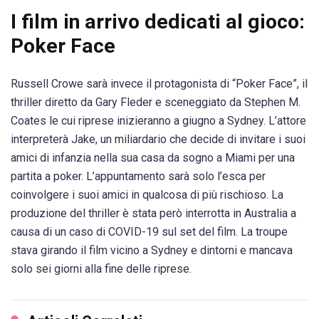
I film in arrivo dedicati al gioco:
Poker Face
Russell Crowe sarà invece il protagonista di “Poker Face”, il
thriller diretto da Gary Fleder e sceneggiato da Stephen M.
Coates le cui riprese inizieranno a giugno a Sydney. L’attore
interpreterà Jake, un miliardario che decide di invitare i suoi
amici di infanzia nella sua casa da sogno a Miami per una
partita a poker. L’appuntamento sarà solo l’esca per
coinvolgere i suoi amici in qualcosa di più rischioso. La
produzione del thriller è stata però interrotta in Australia a
causa di un caso di COVID-19 sul set del film. La troupe
stava girando il film vicino a Sydney e dintorni e mancava
solo sei giorni alla fine delle riprese.