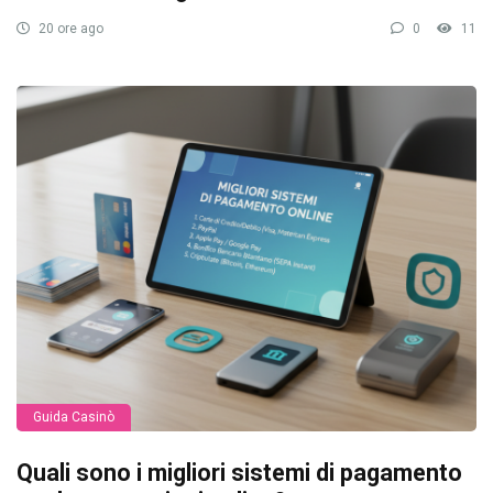
20 ore ago
0
11
Guida Casinò
Quali sono i migliori sistemi di pagamento