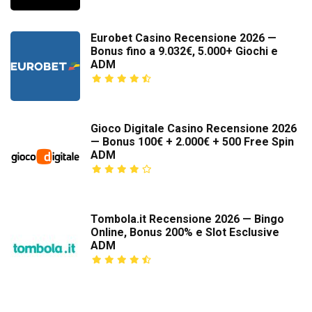
Eurobet Casino Recensione 2026 —
Bonus fino a 9.032€, 5.000+ Giochi e
ADM
Gioco Digitale Casino Recensione 2026
— Bonus 100€ + 2.000€ + 500 Free Spin
ADM
Tombola.it Recensione 2026 — Bingo
Online, Bonus 200% e Slot Esclusive
ADM