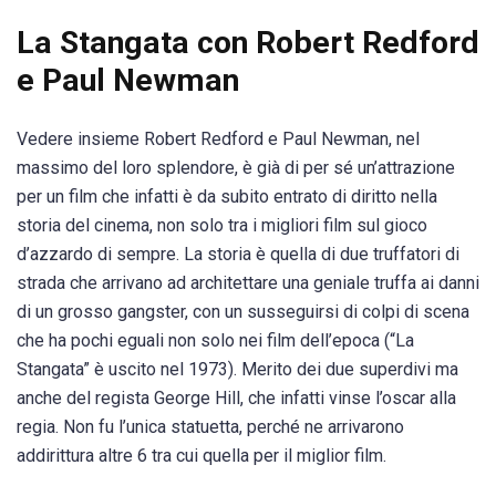
La Stangata con Robert Redford
e Paul Newman
Vedere insieme Robert Redford e Paul Newman, nel
massimo del loro splendore, è già di per sé un’attrazione
per un film che infatti è da subito entrato di diritto nella
storia del cinema, non solo tra i migliori film sul gioco
d’azzardo di sempre. La storia è quella di due truffatori di
strada che arrivano ad architettare una geniale truffa ai danni
di un grosso gangster, con un susseguirsi di colpi di scena
che ha pochi eguali non solo nei film dell’epoca (“La
Stangata” è uscito nel 1973). Merito dei due superdivi ma
anche del regista George Hill, che infatti vinse l’oscar alla
regia. Non fu l’unica statuetta, perché ne arrivarono
addirittura altre 6 tra cui quella per il miglior film.