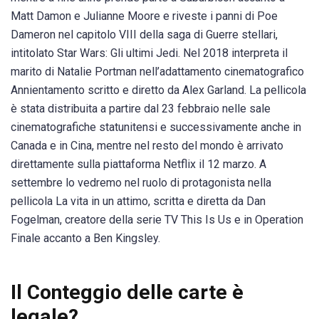
Matt Damon e Julianne Moore e riveste i panni di Poe
Dameron nel capitolo VIII della saga di Guerre stellari,
intitolato Star Wars: Gli ultimi Jedi. Nel 2018 interpreta il
marito di Natalie Portman nell’adattamento cinematografico
Annientamento scritto e diretto da Alex Garland. La pellicola
è stata distribuita a partire dal 23 febbraio nelle sale
cinematografiche statunitensi e successivamente anche in
Canada e in Cina, mentre nel resto del mondo è arrivato
direttamente sulla piattaforma Netflix il 12 marzo. A
settembre lo vedremo nel ruolo di protagonista nella
pellicola La vita in un attimo, scritta e diretta da Dan
Fogelman, creatore della serie TV This Is Us e in Operation
Finale accanto a Ben Kingsley.
Il Conteggio delle carte è
legale?