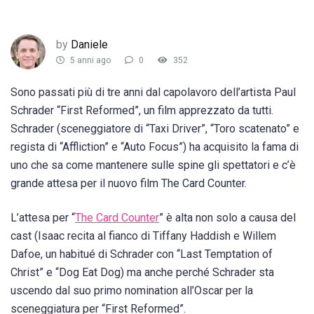
by
Daniele
5 anni ago
0
352
Sono passati più di tre anni dal capolavoro dell’artista Paul
Schrader “First Reformed”, un film apprezzato da tutti.
Schrader (sceneggiatore di “Taxi Driver”, “Toro scatenato” e
regista di “Affliction” e “Auto Focus”) ha acquisito la fama di
uno che sa come mantenere sulle spine gli spettatori e c’è
grande attesa per il nuovo film The Card Counter.
L’attesa per “
The Card Counter
” è alta non solo a causa del
cast (Isaac recita al fianco di Tiffany Haddish e Willem
Dafoe, un habitué di Schrader con “Last Temptation of
Christ” e “Dog Eat Dog) ma anche perché Schrader sta
uscendo dal suo primo nomination all’Oscar per la
sceneggiatura per “First Reformed”.