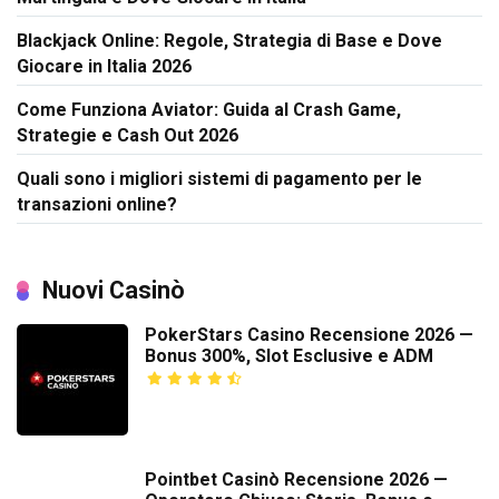
Blackjack Online: Regole, Strategia di Base e Dove
Giocare in Italia 2026
Come Funziona Aviator: Guida al Crash Game,
Strategie e Cash Out 2026
Quali sono i migliori sistemi di pagamento per le
transazioni online?
Nuovi Casinò
PokerStars Casino Recensione 2026 —
Bonus 300%, Slot Esclusive e ADM
Pointbet Casinò Recensione 2026 —