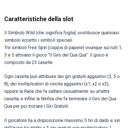
Caratteristiche della slot
Il Simbolo Wild (che significa foglia) sostituisce qualsiasi
simbolo eccetto i simboli speciali.
Tre simboli Free Spin (coppia di papere) ovunque sui rulli 1,
3 e 5 attivano il gioco “Il Giro del Qua Qua”. Il gioco è
composto da 23 caselle.
Ogni casella può attribuire dei giri gratuiti aggiuntivi (3, 5 o
8), dei moltiplicatori di vincita aggiuntivi (x1, x2 o x3),
oppure la Rana che fa saltare casualmente su un’altra
casella, e infine la Ninfea che fa terminare il Giro del Qua
Qua per poi iniziare i Giri Gratuiti.
Il giocatore ha a disposizione massimo 5 tiri di dado e sin
dall’inizio ha diritto a 3 giri gratuiti con moltiplicatore 1