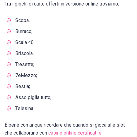
Tra i giochi di carte offerti in versione online troviamo:
Scopa;
Burraco;
Scala 40;
Briscola;
Tresette;
7eMezzo;
Bestia;
Asso piglia tutto;
Telesina
È bene comunque ricordare che quando si gioca alle slot
che collaborano con
casinò online certificati e