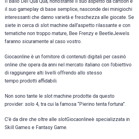
Il Ballo Del Qua Qua, nonostante il suo aspetto da cartoon e
il suo gameplay di base semplice, nasconde dei minigiochi
interessanti che danno varietà e freschezza alle giocate. Se
siete in cerca di slot machine dall’aspetto rilassante e con
tematiche non troppo mature, Bee Frenzy e BeetleJewels
faranno sicuramente al caso vostro.
Giocaonline è un fornitore di contenuti digitali per casinò
online che opera da anni nel mercato italiano con l’obiettivo
di raggiungere alti livelli offrendo allo stesso
tempo prodotti affidabili.
Non sono tante le slot machine prodotte da questo
provider: solo 4, tra cui la famosa “Pierino tenta fortuna”.
C’è da dire che oltre alle slotGiocaonlineè specializzata in
Skill Games e Fantasy Game.