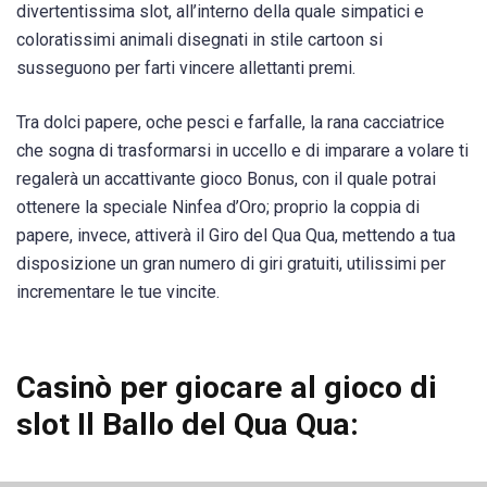
divertentissima slot, all’interno della quale simpatici e
coloratissimi animali disegnati in stile cartoon si
susseguono per farti vincere allettanti premi.
Tra dolci papere, oche pesci e farfalle, la rana cacciatrice
che sogna di trasformarsi in uccello e di imparare a volare ti
regalerà un accattivante gioco Bonus, con il quale potrai
ottenere la speciale Ninfea d’Oro; proprio la coppia di
papere, invece, attiverà il Giro del Qua Qua, mettendo a tua
disposizione un gran numero di giri gratuiti, utilissimi per
incrementare le tue vincite.
Casinò per giocare al gioco di
slot Il Ballo del Qua Qua: