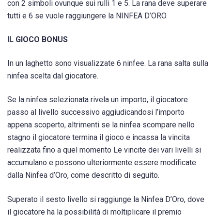
con 2 simboli ovunque sui rulli 1 e 5. La rana deve superare
tutti e 6 se vuole raggiungere la NINFEA D’ORO.
IL GIOCO BONUS
In un laghetto sono visualizzate 6 ninfee. La rana salta sulla
ninfea scelta dal giocatore.
Se la ninfea selezionata rivela un importo, il giocatore
passo al livello successivo aggiudicandosi l’importo
appena scoperto, altrimenti se la ninfea scompare nello
stagno il giocatore termina il gioco e incassa la vincita
realizzata fino a quel momento Le vincite dei vari livelli si
accumulano e possono ulteriormente essere modificate
dalla Ninfea d’Oro, come descritto di seguito.
Superato il sesto livello si raggiunge la Ninfea D’Oro, dove
il giocatore ha la possibilità di moltiplicare il premio