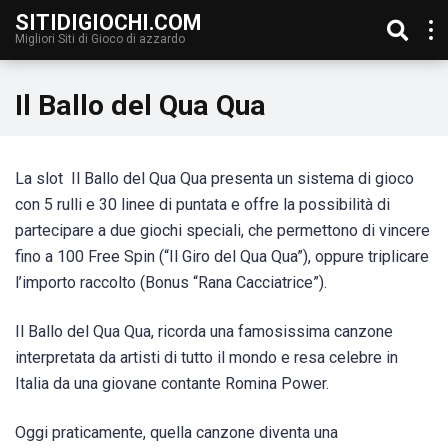
SITIDIGIOCHI.COM
Migliori Siti di Gioco di azzardo
Il Ballo del Qua Qua
La slot Il Ballo del Qua Qua presenta un sistema di gioco
con 5 rulli e 30 linee di puntata e offre la possibilità di
partecipare a due giochi speciali, che permettono di vincere
fino a 100 Free Spin (“Il Giro del Qua Qua”), oppure triplicare
l’importo raccolto (Bonus “Rana Cacciatrice”).
Il Ballo del Qua Qua, ricorda una famosissima canzone
interpretata da artisti di tutto il mondo e resa celebre in
Italia da una giovane contante Romina Power.
Oggi praticamente, quella canzone diventa una