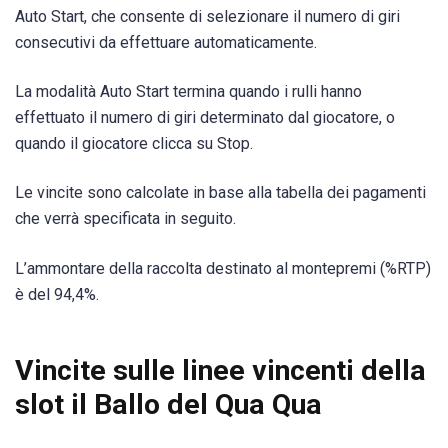
Auto Start, che consente di selezionare il numero di giri
consecutivi da effettuare automaticamente.
La modalità Auto Start termina quando i rulli hanno
effettuato il numero di giri determinato dal giocatore, o
quando il giocatore clicca su Stop.
Le vincite sono calcolate in base alla tabella dei pagamenti
che verrà specificata in seguito.
L’ammontare della raccolta destinato al montepremi (%RTP)
è del 94,4%.
Vincite sulle linee vincenti della
slot il Ballo del Qua Qua