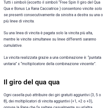
Tutti i simboli (eccetto il simboli “Free Spin Il giro del Qua
Qua e Bonus La Rana Cacciatrice ) consentono vincite solo
se presenti consecutivamente da sinistra a destra su una o
più linee di vincita.
Su una linea di vincita è pagata solo la vincita più alta,
mentre le vincite simultanee su linee differenti saranno
cumulative.
La vincita realizzata grazie a una combinazione è: “puntata
unitaria” x “moltiplicatore della combinazione vincente”.
Il giro del qua qua
Ogni casella può attribuire dei giri gratuiti aggiuntivi (3, 5 o
8), dei moltiplicatori di vincita aggiuntivi (+1, +2 o +3),
oppure la Rana che fa saltare casualmente su un’altra