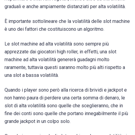
graduali e anche ampiamente distanziati per alta volatilità.
È importante sottolineare che la volatilità delle slot machine
è uno dei fattori che costituiscono un algoritmo.
Le slot machine ad alta volatilità sono sempre più
apprezzate dai giocatori high roller, in effetti, una slot
machine ad alta volatilità genererà guadagni molto
raramente, tuttavia questi saranno molto più alti rispetto a
una slot a bassa volatilità.
Quando i player sono però alla ricerca di brividi e jackpot e
non hanno paura di perdere una certa somma di denaro, le
slot di alta volatilità sono quelle che sceglieranno, che in
fine dei conti sono quelle che portano innegabilmente il più
grande jackpot in un colpo solo.