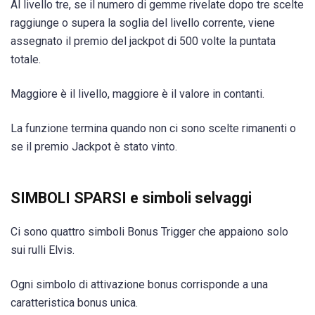
Al livello tre, se il numero di gemme rivelate dopo tre scelte
raggiunge o supera la soglia del livello corrente, viene
assegnato il premio del jackpot di 500 volte la puntata
totale.
Maggiore è il livello, maggiore è il valore in contanti.
La funzione termina quando non ci sono scelte rimanenti o
se il premio Jackpot è stato vinto.
SIMBOLI SPARSI e simboli selvaggi
Ci sono quattro simboli Bonus Trigger che appaiono solo
sui rulli Elvis.
Ogni simbolo di attivazione bonus corrisponde a una
caratteristica bonus unica.