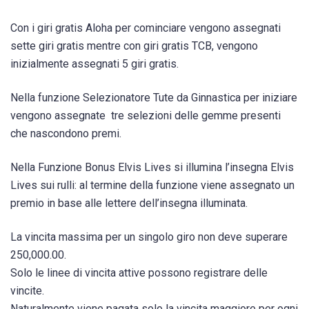
Con i giri gratis Aloha per cominciare vengono assegnati
sette giri gratis mentre con giri gratis TCB, vengono
inizialmente assegnati 5 giri gratis.
Nella funzione Selezionatore Tute da Ginnastica per iniziare
vengono assegnate tre selezioni delle gemme presenti
che nascondono premi.
Nella Funzione Bonus Elvis Lives si illumina l’insegna Elvis
Lives sui rulli: al termine della funzione viene assegnato un
premio in base alle lettere dell’insegna illuminata.
La vincita massima per un singolo giro non deve superare
250,000.00.
Solo le linee di vincita attive possono registrare delle
vincite.
Naturalmente viene pagata solo la vincita maggiore per ogni