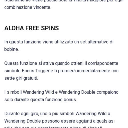
combinazione vincente.
ALOHA FREE SPINS
In questa funzione viene utilizzato un set alternativo di
bobine.
Questa funzione si attiva quando ottieni il corrispondente
simbolo Bonus Trigger e ti premierà immediatamente con
sette giri gratuiti.
I simboli Wandering Wild e Wandering Double compaiono
solo durante questa funzione bonus.
Durante ogni giro, uno o più simboli Wandering Wild o
Wandering Double possono essere aggiunti a qualsiasi