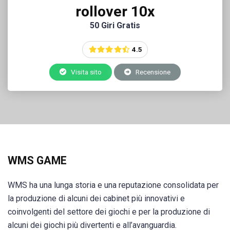
rollover 10x
50 Giri Gratis
4.5
Visita sito
Recensione
WMS GAME
WMS ha una lunga storia e una reputazione consolidata per
la produzione di alcuni dei cabinet più innovativi e
coinvolgenti del settore dei giochi e per la produzione di
alcuni dei giochi più divertenti e all’avanguardia.