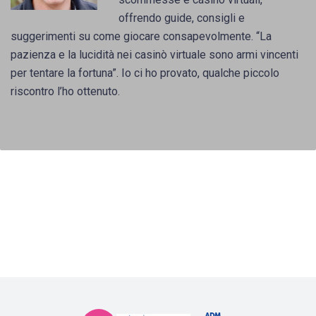
offrendo guide, consigli e
suggerimenti su come giocare consapevolmente. “La
pazienza e la lucidità nei casinò virtuale sono armi vincenti
per tentare la fortuna”. Io ci ho provato, qualche piccolo
riscontro l’ho ottenuto.