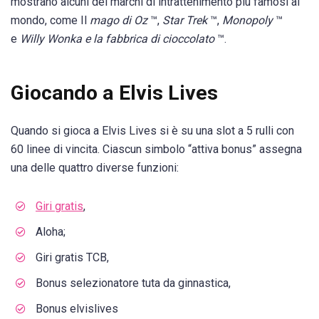
mostrano alcuni dei marchi di intrattenimento più famosi al
mondo, come Il
mago di Oz
™,
Star Trek
™,
Monopoly
™
e
Willy Wonka e la fabbrica di cioccolato
™.
Giocando a Elvis Lives
Quando si gioca a Elvis Lives si è su una slot a 5 rulli con
60 linee di vincita. Ciascun simbolo “attiva bonus” assegna
una delle quattro diverse funzioni:
Giri gratis
,
Aloha;
Giri gratis TCB,
Bonus selezionatore tuta da ginnastica,
Bonus elvislives