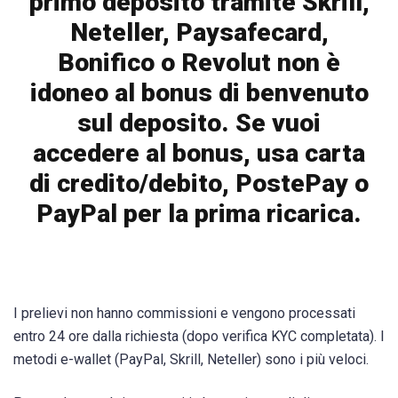
primo deposito tramite Skrill,
Neteller, Paysafecard,
Bonifico o Revolut non è
idoneo al bonus di benvenuto
sul deposito. Se vuoi
accedere al bonus, usa carta
di credito/debito, PostePay o
PayPal per la prima ricarica.
I prelievi non hanno commissioni e vengono processati
entro 24 ore dalla richiesta (dopo verifica KYC completata). I
metodi e-wallet (PayPal, Skrill, Neteller) sono i più veloci.