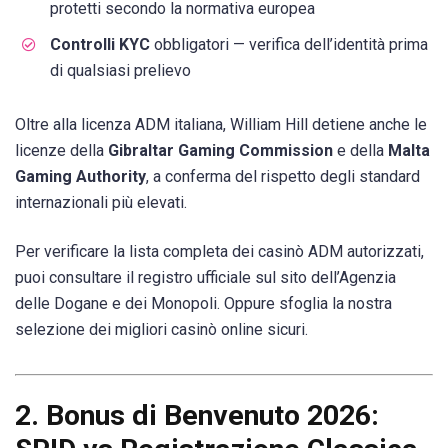
protetti secondo la normativa europea
Controlli KYC
obbligatori — verifica dell’identità prima
di qualsiasi prelievo
Oltre alla licenza ADM italiana, William Hill detiene anche le
licenze della
Gibraltar Gaming Commission
e della
Malta
Gaming Authority
, a conferma del rispetto degli standard
internazionali più elevati.
Per verificare la lista completa dei casinò ADM autorizzati,
puoi consultare il registro ufficiale sul sito dell’Agenzia
delle Dogane e dei Monopoli. Oppure sfoglia la nostra
selezione dei migliori casinò online sicuri.
2. Bonus di Benvenuto 2026: