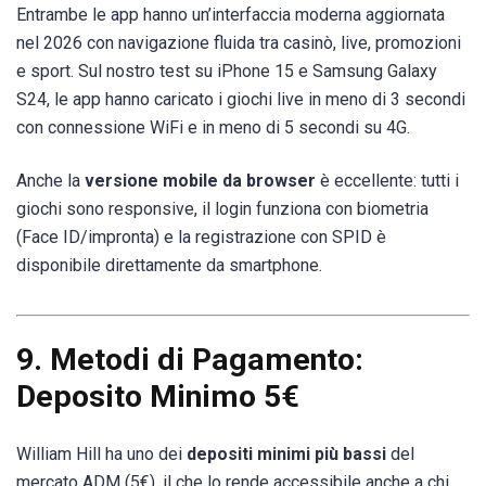
Entrambe le app hanno un’interfaccia moderna aggiornata
nel 2026 con navigazione fluida tra casinò, live, promozioni
e sport. Sul nostro test su iPhone 15 e Samsung Galaxy
S24, le app hanno caricato i giochi live in meno di 3 secondi
con connessione WiFi e in meno di 5 secondi su 4G.
Anche la
versione mobile da browser
è eccellente: tutti i
giochi sono responsive, il login funziona con biometria
(Face ID/impronta) e la registrazione con SPID è
disponibile direttamente da smartphone.
9. Metodi di Pagamento:
Deposito Minimo 5€
William Hill ha uno dei
depositi minimi più bassi
del
mercato ADM (5€), il che lo rende accessibile anche a chi