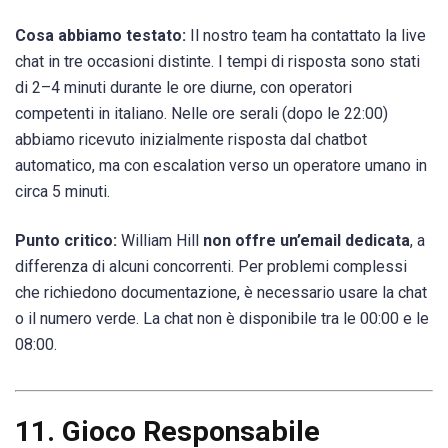
Cosa abbiamo testato:
Il nostro team ha contattato la live
chat in tre occasioni distinte. I tempi di risposta sono stati
di 2–4 minuti durante le ore diurne, con operatori
competenti in italiano. Nelle ore serali (dopo le 22:00)
abbiamo ricevuto inizialmente risposta dal chatbot
automatico, ma con escalation verso un operatore umano in
circa 5 minuti.
Punto critico:
William Hill
non offre un’email dedicata
, a
differenza di alcuni concorrenti. Per problemi complessi
che richiedono documentazione, è necessario usare la chat
o il numero verde. La chat non è disponibile tra le 00:00 e le
08:00.
11. Gioco Responsabile