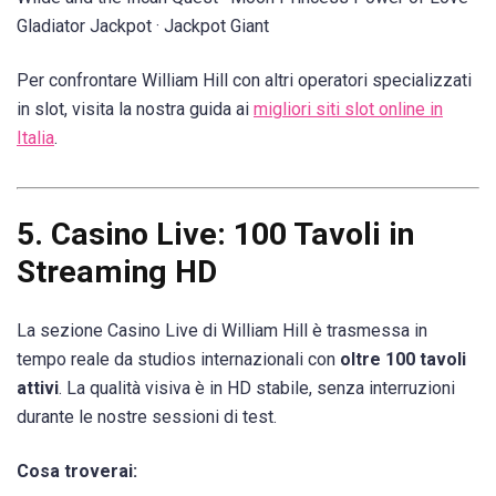
Gladiator Jackpot · Jackpot Giant
Per confrontare William Hill con altri operatori specializzati
in slot, visita la nostra guida ai
migliori siti slot online in
Italia
.
5. Casino Live: 100 Tavoli in
Streaming HD
La sezione Casino Live di William Hill è trasmessa in
tempo reale da studios internazionali con
oltre 100 tavoli
attivi
. La qualità visiva è in HD stabile, senza interruzioni
durante le nostre sessioni di test.
Cosa troverai: