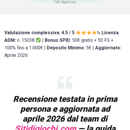
T&C Applicare
Valutazione complessiva: 4.5 / 5
½
Licenza
ADM:
n. 15038
|
Bonus SPID:
50€ gratis + 50 FS +
100% fino a 1.000€ |
Deposito Minimo:
5€ |
Aggiornato:
Aprile 2026
Recensione testata in prima
persona e aggiornata ad
aprile 2026 dal team di
Sitidigiochi.com
— la guida