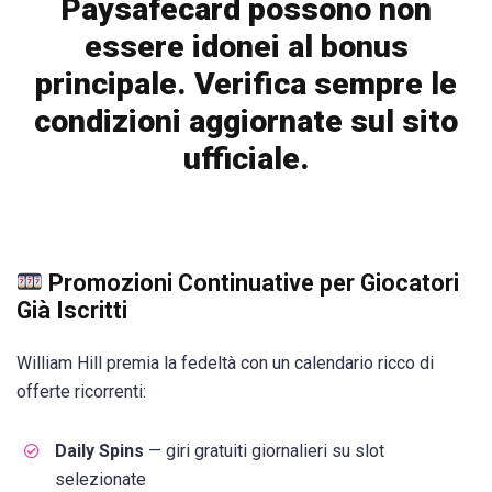
Paysafecard possono non
essere idonei al bonus
principale. Verifica sempre le
condizioni aggiornate sul sito
ufficiale.
Promozioni Continuative per Giocatori
Già Iscritti
William Hill premia la fedeltà con un calendario ricco di
offerte ricorrenti:
Daily Spins
— giri gratuiti giornalieri su slot
selezionate