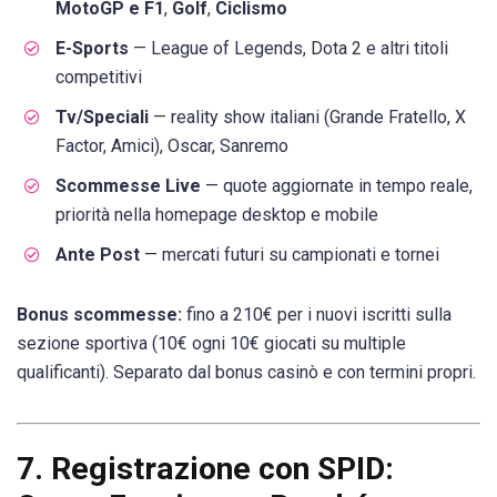
MotoGP e F1
,
Golf
,
Ciclismo
E-Sports
— League of Legends, Dota 2 e altri titoli
competitivi
Tv/Speciali
— reality show italiani (Grande Fratello, X
Factor, Amici), Oscar, Sanremo
Scommesse Live
— quote aggiornate in tempo reale,
priorità nella homepage desktop e mobile
Ante Post
— mercati futuri su campionati e tornei
Bonus scommesse:
fino a 210€ per i nuovi iscritti sulla
sezione sportiva (10€ ogni 10€ giocati su multiple
qualificanti). Separato dal bonus casinò e con termini propri.
7. Registrazione con SPID: