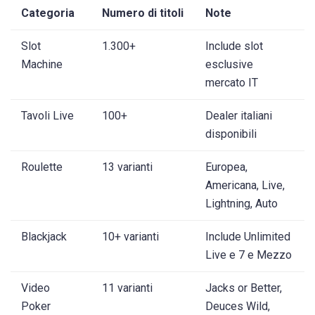
Categoria
Numero di titoli
Note
Slot
1.300+
Include slot
Machine
esclusive
mercato IT
Tavoli Live
100+
Dealer italiani
disponibili
Roulette
13 varianti
Europea,
Americana, Live,
Lightning, Auto
Blackjack
10+ varianti
Include Unlimited
Live e 7 e Mezzo
Video
11 varianti
Jacks or Better,
Poker
Deuces Wild,