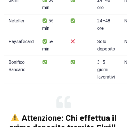
Skrill
5€
24–48
N
min
ore
Neteller
5€
24–48
N
min
ore
Paysafecard
5€
Solo
N
min
deposito
Bonifico
3–5
N
Bancario
giorni
lavorativi
Attenzione:
Chi effettua il