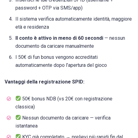
password + OTP via SMS/app)
Il sistema verifica automaticamente identità, maggiore
età e residenza
Il conto è attivo in meno di 60 secondi
— nessun
documento da caricare manualmente
I 50€ di fun bonus vengono accreditati
automaticamente dopo l’apertura del gioco
Vantaggi della registrazione SPID:
50€ bonus NDB (vs 20€ con registrazione
classica)
Nessun documento da caricare — verifica
istantanea
KYC già completato → prelievi più rapidi fin dal